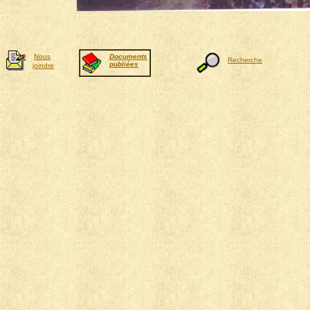
Nous
Documents
Recherche
publiées
joindre